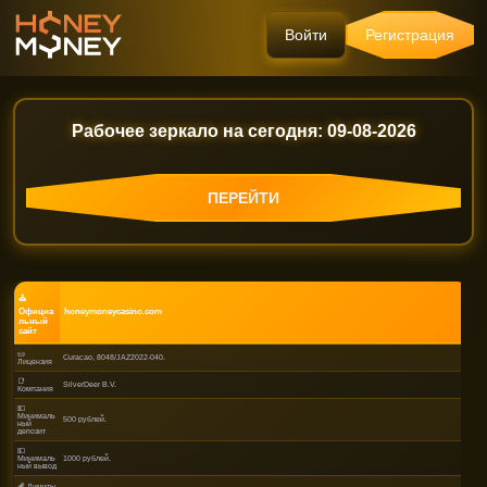
Войти
Регистрация
Рабочее зеркало на сегодня:
09-08-2026
ПЕРЕЙТИ
⛪️
Официа
honeymoneycasino.com
льный
сайт
📜
Curacao, 8048/JAZ2022-040.
Лицензия
📑
SilverDeer B.V.
Компания
💵
Минималь
500 рублей.
ный
депозит
💵
Минималь
1000 рублей.
ный вывод
💰 Лимиты