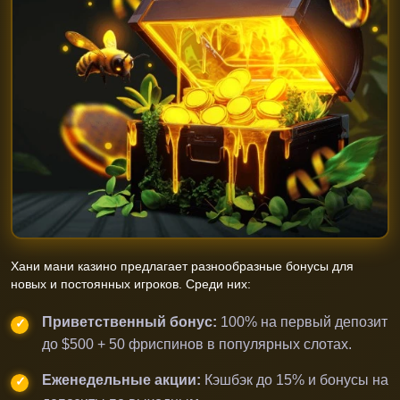
Хани мани казино предлагает разнообразные бонусы для
новых и постоянных игроков. Среди них:
Приветственный бонус:
100% на первый депозит
до $500 + 50 фриспинов в популярных слотах.
Еженедельные акции:
Кэшбэк до 15% и бонусы на