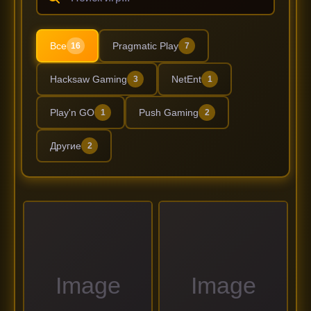
Рабочее зеркало
Все
Pragmatic Play
16
7
Ассортимент игр
Hacksaw Gaming
NetEnt
Платежные методы
3
1
Преимущества платформы
Play'n GO
Push Gaming
1
2
FAQ
Другие
2
Отзывы