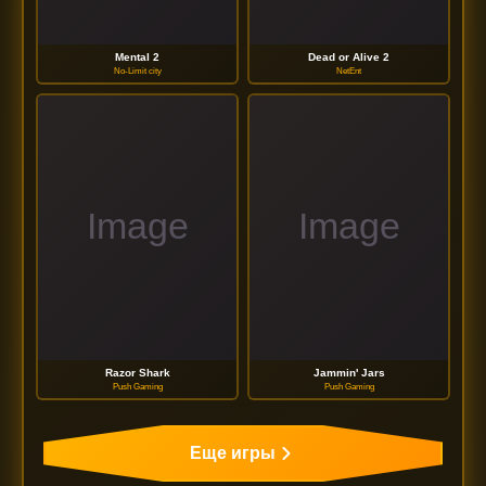
Mental 2
Dead or Alive 2
No-Limit city
NetEnt
Razor Shark
Jammin' Jars
Push Gaming
Push Gaming
Еще игры