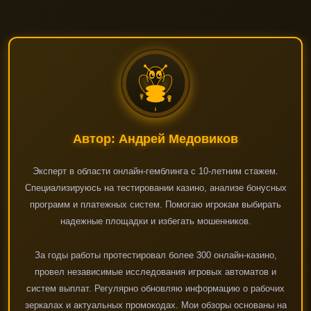
Автор: Андрей Медовиков
Эксперт в области онлайн-гемблинга с 10-летним стажем.
Специализируюсь на тестировании казино, анализе бонусных
программ и платежных систем. Помогаю игрокам выбирать
надежные площадки и избегать мошенников.
За годы работы протестировал более 300 онлайн-казино,
провел независимые исследования игровых автоматов и
систем выплат. Регулярно обновляю информацию о рабочих
зеркалах и актуальных промокодах. Мои обзоры основаны на