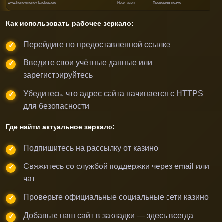
www.honeymoney-backup.org
Неактивен
Проверить позже
Как использовать рабочее зеркало:
Перейдите по предоставленной ссылке
Введите свои учётные данные или
зарегистрируйтесь
Убедитесь, что адрес сайта начинается с HTTPS
для безопасности
Где найти актуальное зеркало:
Подпишитесь на рассылку от казино
Свяжитесь со службой поддержки через email или
чат
Проверьте официальные социальные сети казино
Добавьте наш сайт в закладки — здесь всегда