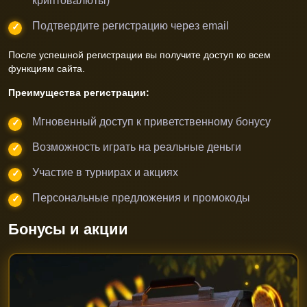
криптовалюты)
Подтвердите регистрацию через email
После успешной регистрации вы получите доступ ко всем
функциям сайта.
Преимущества регистрации:
Мгновенный доступ к приветственному бонусу
Возможность играть на реальные деньги
Участие в турнирах и акциях
Персональные предложения и промокоды
Бонусы и акции